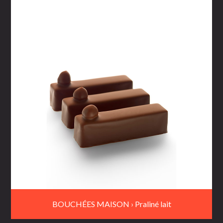
BOUCHÉES MAISON › Praliné lait